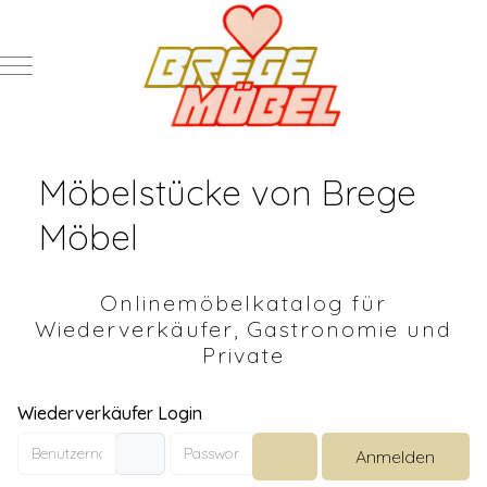
Mobile Menu Toggle
Möbelstücke von Brege
Möbel
Onlinemöbelkatalog für
Wiederverkäufer, Gastronomie und
Private
Wiederverkäufer Login
Benutzername
Passwort
Anmelden
Passwort anzeigen