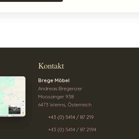
Kontakt
Brege Möbel
Andreas Bregenzer
Moosanger 938
6473 Wenns, Österreich
+43 (0) 5414 / 87 219
+43 (0) 5414 / 87 2194