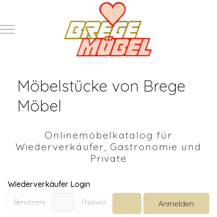
Mobile Menu Toggle
Möbelstücke von Brege
Möbel
Onlinemöbelkatalog für
Wiederverkäufer, Gastronomie und
Private
Wiederverkäufer Login
Benutzername
Passwort
Anmelden
Passwort anzeigen