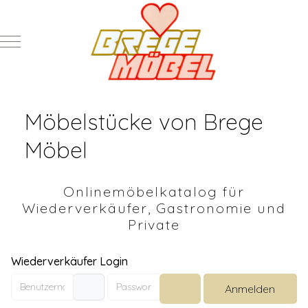
Mobile Menu Toggle
Möbelstücke von Brege
Möbel
Onlinemöbelkatalog für
Wiederverkäufer, Gastronomie und
Private
Wiederverkäufer Login
Benutzername
Passwort
Anmelden
Passwort anzeigen