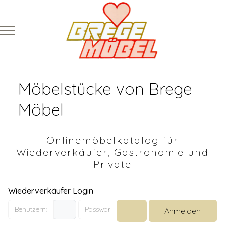
Mobile Menu Toggle
Möbelstücke von Brege
Möbel
Onlinemöbelkatalog für
Wiederverkäufer, Gastronomie und
Private
Wiederverkäufer Login
Benutzername
Passwort
Anmelden
Passwort anzeigen