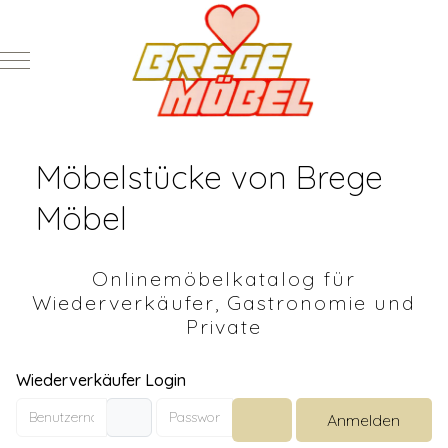
Mobile Menu Toggle
Möbelstücke von Brege
Möbel
Onlinemöbelkatalog für
Wiederverkäufer, Gastronomie und
Private
Wiederverkäufer Login
Benutzername
Passwort
Anmelden
Passwort anzeigen