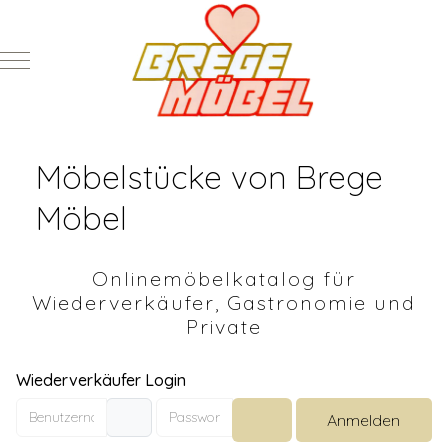
Mobile Menu Toggle
Möbelstücke von Brege
Möbel
Onlinemöbelkatalog für
Wiederverkäufer, Gastronomie und
Private
Wiederverkäufer Login
Benutzername
Passwort
Anmelden
Passwort anzeigen