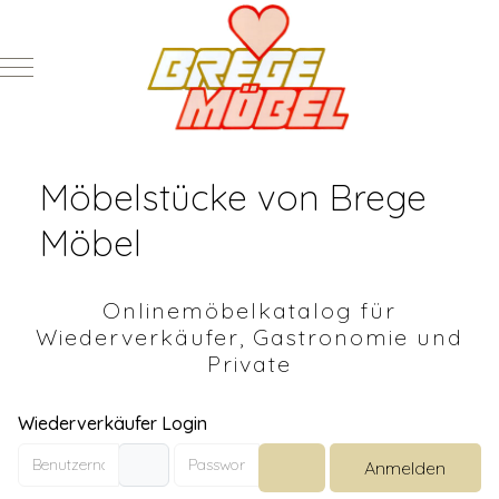
Mobile Menu Toggle
Möbelstücke von Brege
Möbel
Onlinemöbelkatalog für
Wiederverkäufer, Gastronomie und
Private
Wiederverkäufer Login
Benutzername
Passwort
Anmelden
Passwort anzeigen