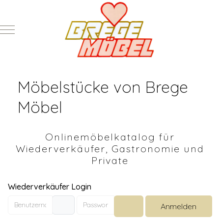
Mobile Menu Toggle
Möbelstücke von Brege
Möbel
Onlinemöbelkatalog für
Wiederverkäufer, Gastronomie und
Private
Wiederverkäufer Login
Benutzername
Passwort
Anmelden
Passwort anzeigen