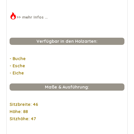
>> mehr Infos ...
Verfügbar in den Holzarten:
- Buche
- Esche
- Eiche
Maße & Ausführung:
Sitzbreite: 46
Höhe: 88
Sitzhöhe: 47