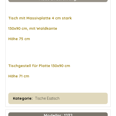
Tisch mit Massivplatte 4 cm stark
130x90 cm, mit Waldkante
Höhe 75 cm
Tischgestell für Platte 130x90 cm
Höhe 71 cm
Kategorie:
Tische Esstisch
Modellnr.: 1232