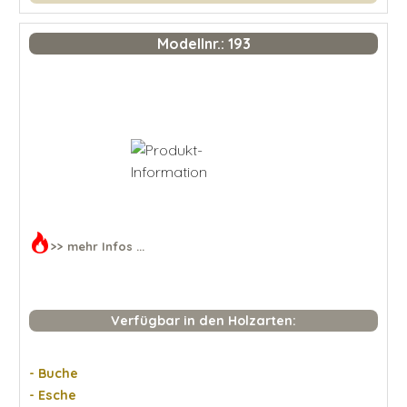
Modellnr.: 193
>> mehr Infos ...
Verfügbar in den Holzarten:
- Buche
- Esche