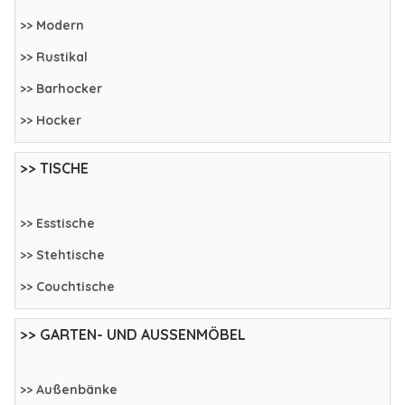
>> Modern
>> Rustikal
>> Barhocker
>> Hocker
>> TISCHE
>> Esstische
>> Stehtische
>> Couchtische
>> GARTEN- UND AUSSENMÖBEL
>> Außenbänke