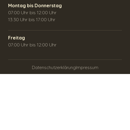
Montag bis Donnerstag
07:00 Uhr bis 12:00 Uhr
13:30 Uhr bis 17:00 Uhr
Freitag
07:00 Uhr bis 12:00 Uhr
Datenschutzerklärung
Impressum