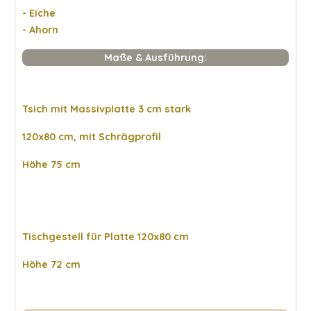
- Eiche
- Ahorn
Maße & Ausführung:
Tsich mit Massivplatte 3 cm stark
120x80 cm, mit Schrägprofil
Höhe 75 cm
Tischgestell für Platte 120x80 cm
Höhe 72 cm