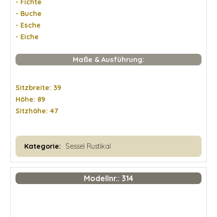
- Fichte
- Buche
- Esche
- Eiche
Maße & Ausführung:
Sitzbreite: 39
Höhe: 89
Sitzhöhe: 47
Kategorie:
Sessel Rustikal
Modellnr.: 314