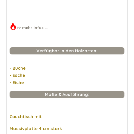
>> mehr Infos ...
Verfügbar in den Holzarten:
- Buche
- Esche
- Eiche
Maße & Ausführung:
Couchtisch mit
Massivplatte 4 cm stark