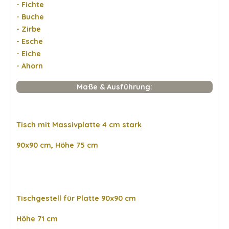
- Fichte
- Buche
- Zirbe
- Esche
- Eiche
- Ahorn
Maße & Ausführung:
Tisch mit Massivplatte 4 cm stark
90x90 cm, Höhe 75 cm
Tischgestell für Platte 90x90 cm
Höhe 71 cm