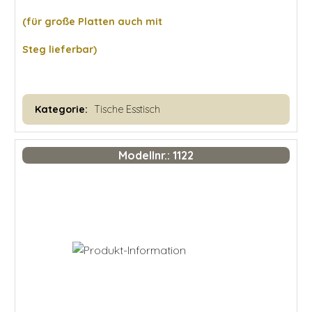
(für große Platten auch mit
Steg lieferbar)
Kategorie:
Tische Esstisch
Modellnr.: 1122