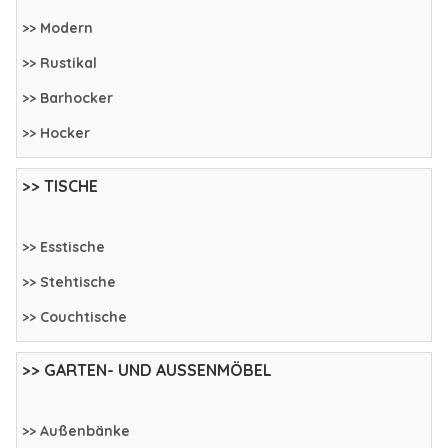
>> Modern
>> Rustikal
>> Barhocker
>> Hocker
>> TISCHE
>> Esstische
>> Stehtische
>> Couchtische
>> GARTEN- UND AUSSENMÖBEL
>> Außenbänke