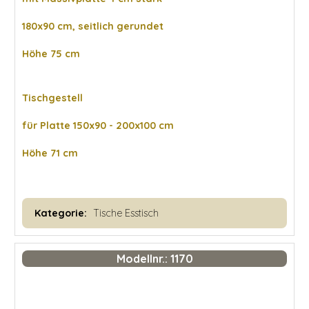
180x90 cm, seitlich gerundet
Höhe 75 cm
Tischgestell
für Platte 150x90 - 200x100 cm
Höhe 71 cm
Kategorie:
Tische Esstisch
Modellnr.: 1170