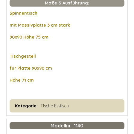
Maße & Ausführung:
Spinnentisch
mit Massivplatte 3 cm stark
90x90 Höhe 75 cm
Tischgestell
für Platte 90x90 cm
Höhe 71 cm
Kategorie:
Tische Esstisch
Modellnr.: 1140