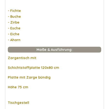
- Fichte
- Buche
- Zirbe
- Esche
- Eiche
- Ahorn
Maße & Ausführung:
Zargentisch mit
Schichtstoffplatte 120x80 cm
Platte mit Zarge bündig
Höhe 75 cm
Tischgestell