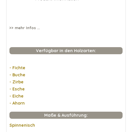
>> mehr Infos ...
Verfügbar in den Holzarten:
- Fichte
- Buche
- Zirbe
- Esche
- Eiche
- Ahorn
Maße & Ausführung:
Spinnenisch