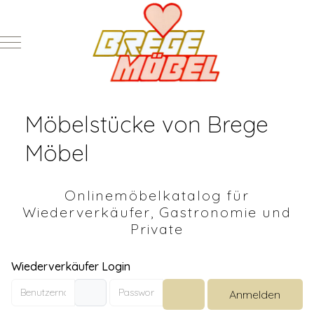
Mobile Menu Toggle
Möbelstücke von Brege
Möbel
Onlinemöbelkatalog für
Wiederverkäufer, Gastronomie und
Private
Wiederverkäufer Login
Benutzername
Passwort
Anmelden
Passwort anzeigen