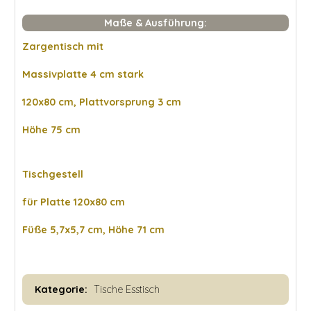
Maße & Ausführung:
Zargentisch mit
Massivplatte 4 cm stark
120x80 cm, Plattvorsprung 3 cm
Höhe 75 cm
Tischgestell
für Platte 120x80 cm
Füße 5,7x5,7 cm, Höhe 71 cm
Kategorie:
Tische Esstisch