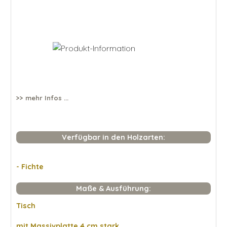
>> mehr Infos ...
Verfügbar in den Holzarten:
- Fichte
Maße & Ausführung:
Tisch
mit Massivplatte 4 cm stark