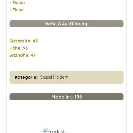
- Esche
- Eiche
Maße & Ausführung:
Sitzbreite: 45
Höhe: 96
Sitzhöhe: 47
Kategorie:
Sessel Modern
Modellnr.: 196