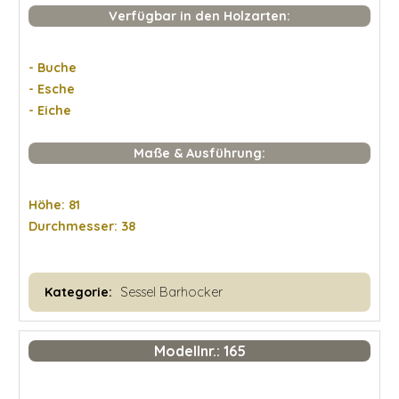
Verfügbar in den Holzarten:
- Buche
- Esche
- Eiche
Maße & Ausführung:
Höhe: 81
Durchmesser: 38
Kategorie:
Sessel Barhocker
Modellnr.: 165