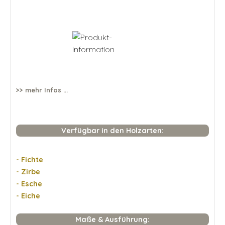
>> mehr Infos ...
Verfügbar in den Holzarten:
- Fichte
- Zirbe
- Esche
- Eiche
Maße & Ausführung: