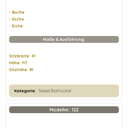
- Buche
- Esche
- Eiche
Maße & Ausführung:
Sitzbreite: 41
Höhe: 117
Sitzhöhe: 81
Kategorie:
Sessel Barhocker
Modellnr.: 122