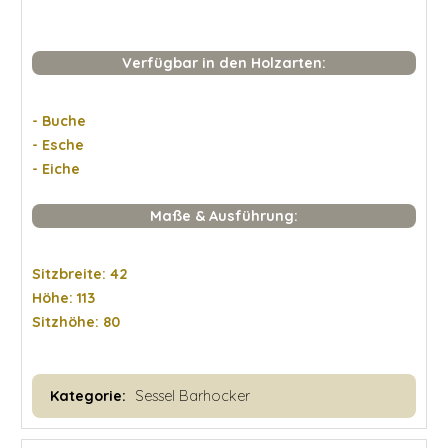
Verfügbar in den Holzarten:
- Buche
- Esche
- Eiche
Maße & Ausführung:
Sitzbreite: 42
Höhe: 113
Sitzhöhe: 80
Kategorie:
Sessel Barhocker