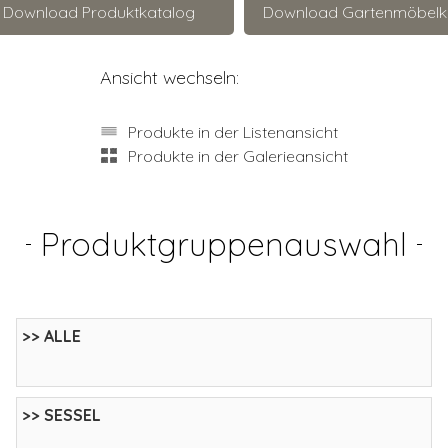
Download Produktkatalog
Download Gartenmöbelk
Ansicht wechseln:
Produkte in der Listenansicht
Produkte in der Galerieansicht
Produktgruppenauswahl
>> ALLE
>> SESSEL