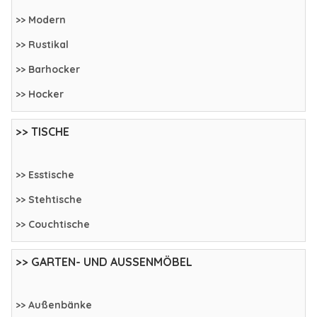
>> Modern
>> Rustikal
>> Barhocker
>> Hocker
>> TISCHE
>> Esstische
>> Stehtische
>> Couchtische
>> GARTEN- UND AUSSENMÖBEL
>> Außenbänke