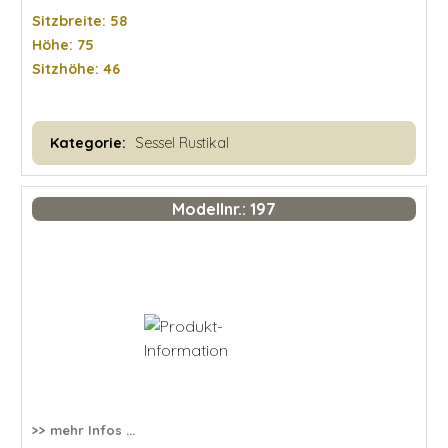
Sitzbreite: 58
Höhe: 75
Sitzhöhe: 46
Kategorie:
Sessel Rustikal
Modellnr.: 197
>> mehr Infos ...