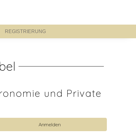
REGISTRIERUNG
REGISTRIERUNG
bel
ronomie und Private
Anmelden
 anzeigen