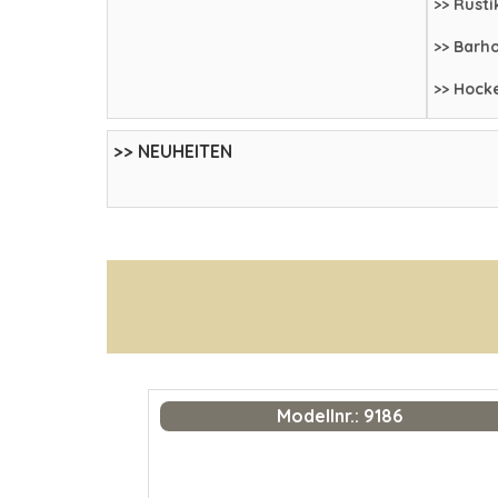
>> Rusti
>> Barh
>> Hock
>> NEUHEITEN
Modellnr.: 9186