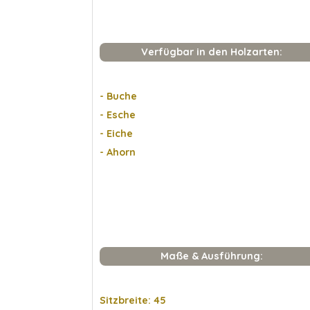
Verfügbar in den Holzarten:
- Buche
- Esche
- Eiche
- Ahorn
Maße & Ausführung:
Sitzbreite: 45