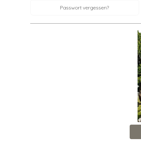
Passwort vergessen?