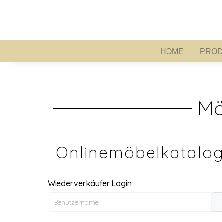
HOME
PROD
HOME
Mö
Onlinemöbelkatalog
Wiederverkäufer Login
Benutzername