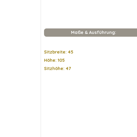
Maße & Ausführung:
Sitzbreite: 45
Höhe: 105
Sitzhöhe: 47