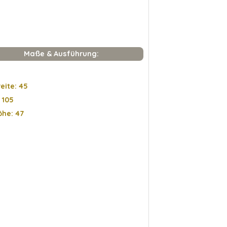
Maße & Ausführung:
reite: 45
 105
öhe: 47