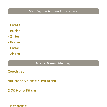
Verfügbar in den Holzarten:
- Fichte
- Buche
- Zirbe
- Esche
- Eiche
- Ahorn
Maße & Ausführung:
Couchtisch
mit Massivplatte 4 cm stark
D 70 Höhe 58 cm
Tischgestell