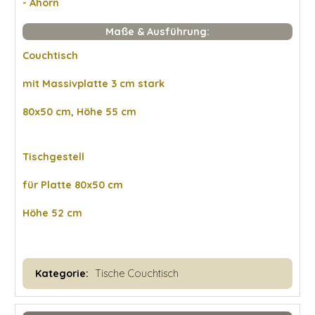
- Ahorn
Maße & Ausführung:
Couchtisch
mit Massivplatte 3 cm stark
80x50 cm, Höhe 55 cm
Tischgestell
für Platte 80x50 cm
Höhe 52 cm
Kategorie:
Tische Couchtisch