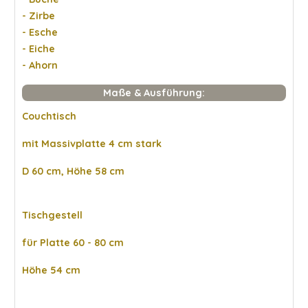
- Zirbe
- Esche
- Eiche
- Ahorn
Maße & Ausführung:
Couchtisch
mit Massivplatte 4 cm stark
D 60 cm, Höhe 58 cm
Tischgestell
für Platte 60 - 80 cm
Höhe 54 cm