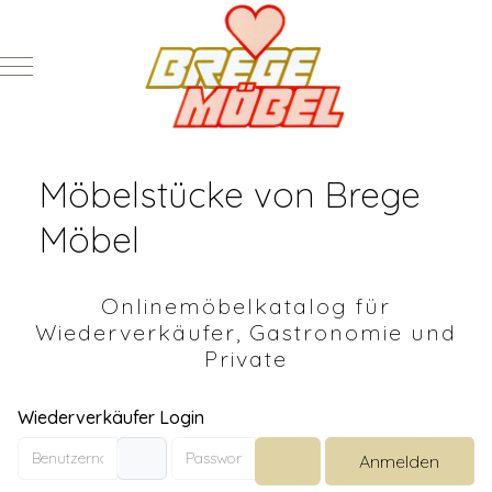
Mobile Menu Toggle
Möbelstücke von Brege
Möbel
Onlinemöbelkatalog für
Wiederverkäufer, Gastronomie und
Private
Wiederverkäufer Login
Benutzername
Passwort
Anmelden
Passwort anzeigen