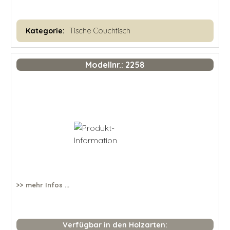
Kategorie:
Tische Couchtisch
Modellnr.: 2258
>> mehr Infos ...
Verfügbar in den Holzarten: