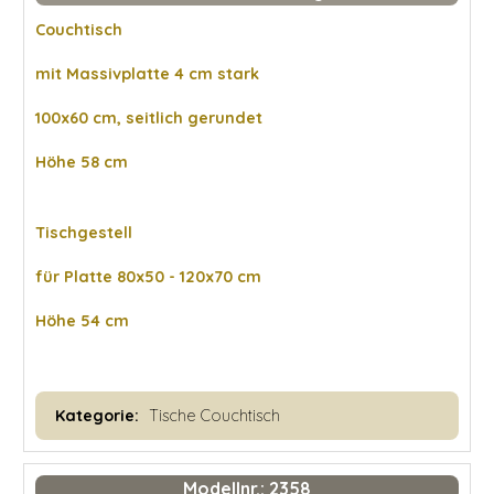
Couchtisch
mit Massivplatte 4 cm stark
100x60 cm, seitlich gerundet
Höhe 58 cm
Tischgestell
für Platte 80x50 - 120x70 cm
Höhe 54 cm
Kategorie:
Tische Couchtisch
Modellnr.: 2358