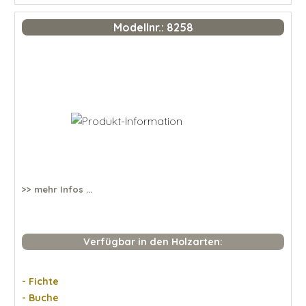
Modellnr.: 8258
>> mehr Infos ...
Verfügbar in den Holzarten:
- Fichte
- Buche