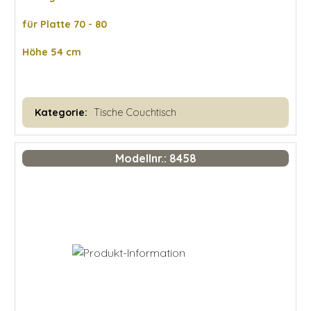
für Platte 70 - 80
Höhe 54 cm
Kategorie:
Tische Couchtisch
Modellnr.: 8458