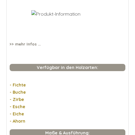
>> mehr Infos ...
Verfügbar in den Holzarten:
- Fichte
- Buche
- Zirbe
- Esche
- Eiche
- Ahorn
Maße & Ausführung: