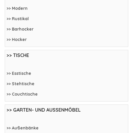
>> Modern
>> Rustikal
>> Barhocker
>> Hocker
>> TISCHE
>> Esstische
>> Stehtische
>> Couchtische
>> GARTEN- UND AUSSENMÖBEL
>> Außenbänke