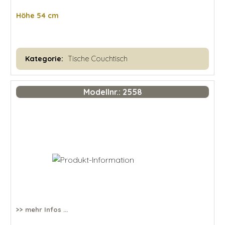
Höhe 54 cm
Kategorie:
Tische Couchtisch
Modellnr.: 2558
>> mehr Infos ...