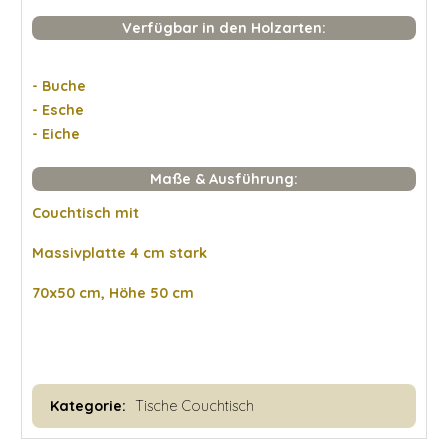
Verfügbar in den Holzarten:
- Buche
- Esche
- Eiche
Maße & Ausführung:
Couchtisch mit
Massivplatte 4 cm stark
70x50 cm, Höhe 50 cm
Kategorie:
Tische Couchtisch