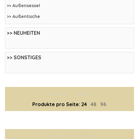
>> Außensessel
>> Außentische
>> NEUHEITEN
>> SONSTIGES
<< zurück
weiter >>
Produkte pro Seite:
24
48
96
<< zurück
weiter >>