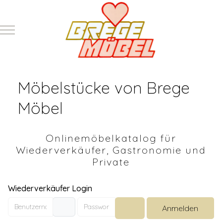
Mobile Menu Toggle
Möbelstücke von Brege
Möbel
Onlinemöbelkatalog für
Wiederverkäufer, Gastronomie und
Private
Wiederverkäufer Login
Benutzername
Passwort
Anmelden
Passwort anzeigen