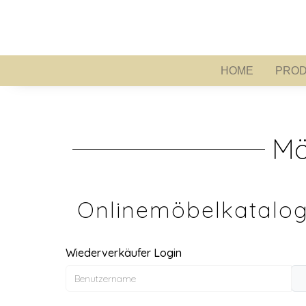
HOME
PROD
HOME
Mö
Onlinemöbelkatalog
Wiederverkäufer Login
Benutzername