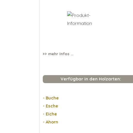
>> mehr Infos ...
Verfügbar in den Holzarten:
- Buche
- Esche
- Eiche
- Ahorn