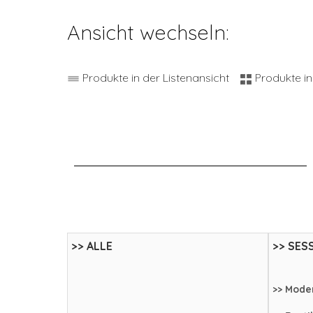
Ansicht wechseln:
Produkte in der Listenansicht
Produkte in
>> ALLE
>> SES
>> Mode