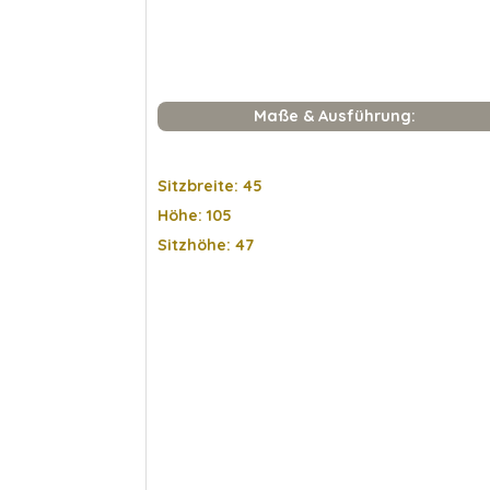
Maße & Ausführung:
Sitzbreite: 45
Höhe: 105
Sitzhöhe: 47