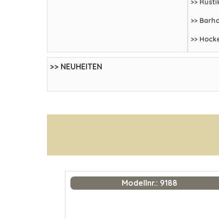
>> Rusti
>> Barh
>> Hock
>> NEUHEITEN
Modellnr.: 9188