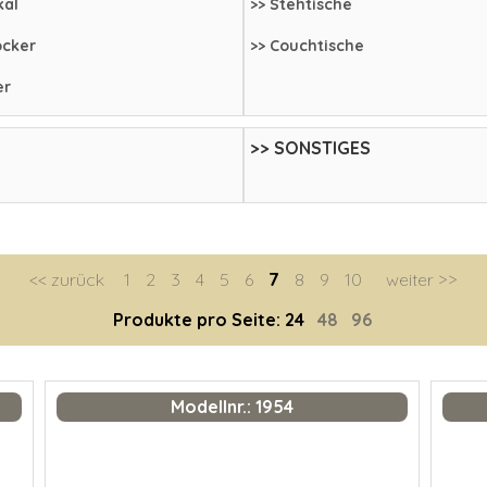
kal
>> Stehtische
ocker
>> Couchtische
er
>> SONSTIGES
<< zurück
1
2
3
4
5
6
7
8
9
10
weiter >>
Produkte pro Seite:
24
48
96
Modellnr.: 1954