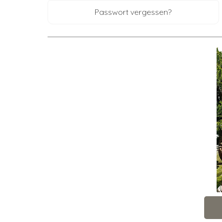
Passwort vergessen?