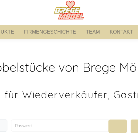
UKTE
FIRMENGESCHICHTE
TEAM
KONTAKT
PRODUKTE
FIRMENGESCHICHTE
TEAM
KONTAKT
belstücke von Brege Mö
 für Wiederverkäufer, Gast
Passwort
Passwort