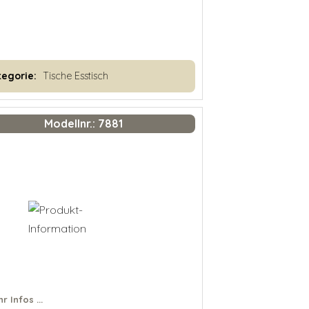
egorie:
Tische Esstisch
Modellnr.: 7881
r Infos ...